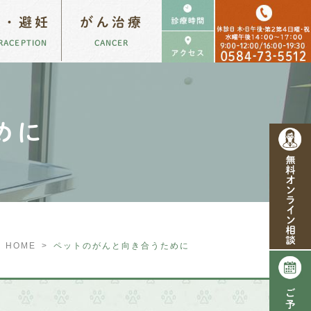
勢・避妊
がん治療
RACEPTION
CANCER
特殊ながん治療
めに
HOME
>
ペットのがんと向き合うために