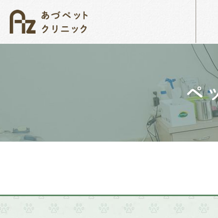
当院について
無料オンライン相談
院長紹介
ペット
ペ
犬・猫のがん