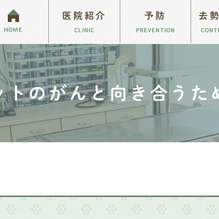
医院紹介
予防
去
HOME
CLINIC
PREVENTION
CONT
もがんになる
院長ブログ
スタッフブログ
ペットのがんと向き合うために
求人案内
ットのがんと向き合うた