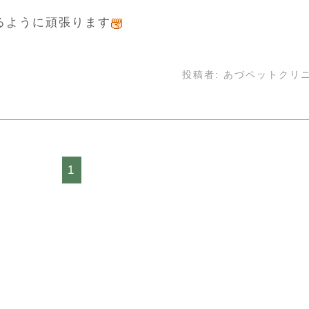
るように頑張ります
投稿者:
あづペットクリ
1