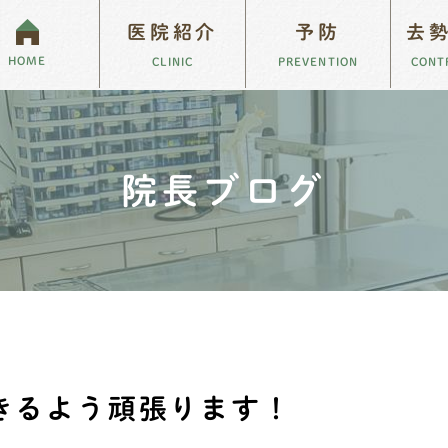
医院紹介
予防
去
HOME
CLINIC
PREVENTION
CONT
もがんになる
院長ブログ
スタッフブログ
ペットのがんと向き合うために
求人案内
院長ブログ
きるよう頑張ります！