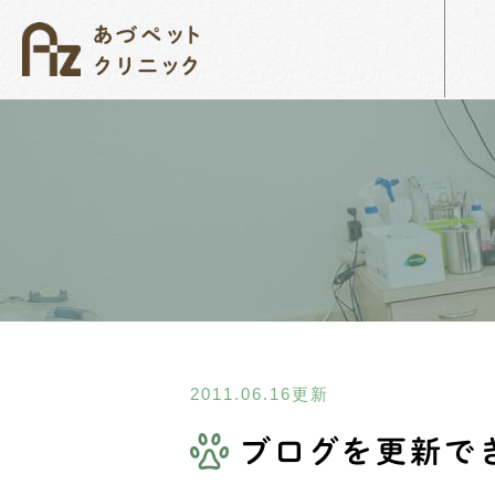
当院について
無料オンライン相談
院長紹介
ペット
犬・猫のがん
2011.06.16更新
ブログを更新で