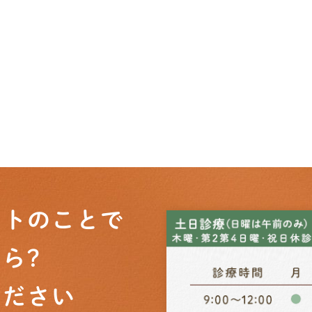
ットのことで
ら?
ください